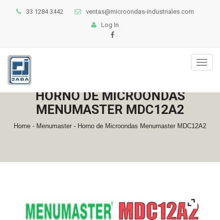
33 1284 3442
ventas@microondas-industriales.com
Log In
Toggl
naviga
HORNO DE MICROONDAS
MENUMASTER MDC12A2
Home
-
Menumaster
- Horno de Microondas Menumaster MDC12A2