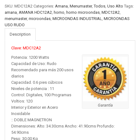
SKU:
MDC12A2
Categories:
Amana
,
Menumaster
,
Todos
,
Uso Alto
Tags:
amana
,
AMANA HDC12A2
,
horno
,
horno microondas
,
MDC12A2
,
menumaster
,
microondas
,
MICROONDAS INDUSTRIAL
,
MICROONDAS
USO RUDO
Description
Clave: MDC12A2
Potencia: 1200 Watts
Capacidad de Uso: Rudo
Recomendado para más 200 usos
diarios
Capacidad. 0.6 pies cúbicos
Niveles de potencia : 11
Control: Digitales, 100 Programas
Voltios: 120
Garantía
Interior y Exterior en Acero
Inoxidable
:: DOBLE MAGNETRON
Dimensiones: Alto: 34.30cms Ancho: 41.90cms Profundo:
54.90cms
Peso: 30.00 Kg