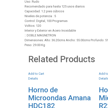
Uso: Rudo
Recomendado para hasta 125 usos diarios
Capacidad. 1.2 pies cúbicos
Niveles de potencia : 5
Control: Digital, 100 Programas
Voltios: 120
Interior y Exterior en Acero Inoxidable
:: DOBLE MAGNETRON
Dimensiones: Alto: 36.20cms Ancho: 55.00cms Profundo: 5
Peso: 29.00 Kg
Related Products
Add to Cart
Add to
Details
Detail
Horno de
Ho
Microondas Amana
Mi
HDC182
R2