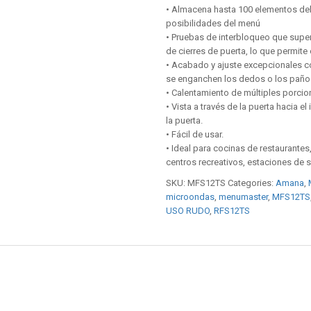
• Almacena hasta 100 elementos del 
posibilidades del menú
• Pruebas de interbloqueo que supera
de cierres de puerta, lo que permite
• Acabado y ajuste excepcionales c
se enganchen los dedos o los paño
• Calentamiento de múltiples porci
• Vista a través de la puerta hacia el
la puerta.
• Fácil de usar.
• Ideal para cocinas de restaurantes
centros recreativos, estaciones de s
SKU:
MFS12TS
Categories:
Amana
,
microondas
,
menumaster
,
MFS12TS
USO RUDO
,
RFS12TS