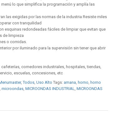
menú lo que simplifica la programación y amplía las
n las exigidas por las normas de la industria Resiste miles
 operar con tranquilidad
on esquinas redondeadas fáciles de limpiar que evitan que
s de limpieza
ones o comidas.
 interior por iluminado para la supervisión sin tener que abrir
, cafeterías, comedores industriales, hospitales, tiendas,
ervicio, escuelas, concesiones, etc
Menumaster
,
Todos
,
Uso Alto
Tags:
amana
,
horno
,
horno
,
microondas
,
MICROONDAS INDUSTRIAL
,
MICROONDAS