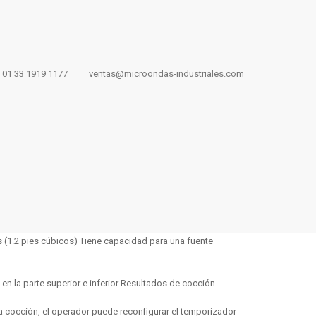
croondas
01 33 1919 1177
ventas@microondas-industriales.com
 MFS12TS
ription
GENTE DE VENTAS”
n que brindan excelente calidad de los alimentos, con
nstalación económica y mantenimiento mínimo
s (1.2 pies cúbicos) Tiene capacidad para una fuente
en la parte superior e inferior Resultados de cocción
la cocción, el operador puede reconfigurar el temporizador