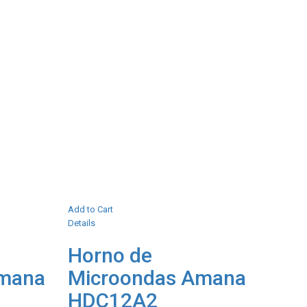
Add to Cart
Details
Horno de
Amana
Microondas Amana
HDC12A2