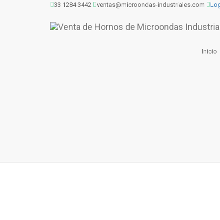
33 1284 3442
ventas@microondas-industriales.com
Log
Horno de Microondas M
Home
-
Menumaster
- Horno de Microondas Menumaster MFS
Inicio