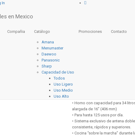
 In
enumaster MFS12TS
12TS
Horno de Mi
Compañia
Catálogo
Promociones
Contacto
Menumaster
Amana
Menumaster
Daewoo
Product Desc
Panasonic
Sharp
Capacidad de Uso
“SOLICITE SU COTIZACIÓN A SU A
Todos
Uso Ligero
• 1200 vatios de potencia de cocció
Uso Medio
mayor rendimiento
Uso Alto
• No requiere campana extractora I
• Horno con capacidad para 34 litro
alargada de 16” (406 mm)
• Para hasta 125 usos por día.
• Sistema exclusivo de antena doble 
consistente, rápidos y superiores.
• Cocina “sobre la marcha” durante 