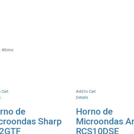
1.40cms
 Cart
Add to Cart
s
Details
rno de
Horno de
croondas Sharp
Microondas 
2GTF
RCS10DSE