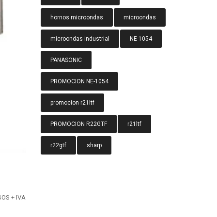
hornos microondas
microondas
microondas industrial
NE-1054
PANASONIC
PROMOCION NE-1054
promocion r21ltf
PROMOCION R22GTF
r21ltf
r22gtf
sharp
OS + IVA