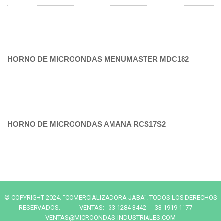
HORNO DE MICROONDAS MENUMASTER MDC182
HORNO DE MICROONDAS AMANA RCS17S2
© COPYRIGHT 2024. "COMERCIALIZADORA JABA". TODOS LOS DERECHOS
RESERVADOS. VENTAS: 33 1284 3442 33 1919 1177
VENTAS@MICROONDAS-INDUSTRIALES.COM