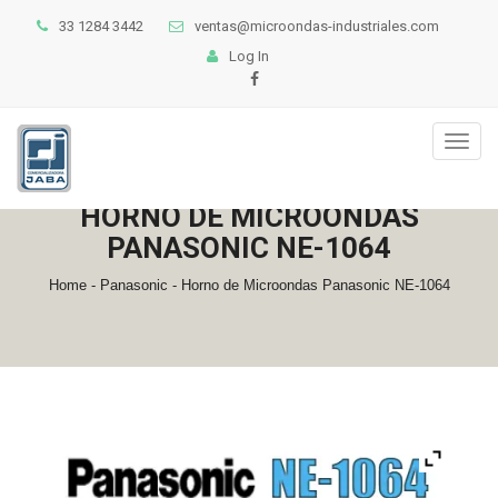
33 1284 3442
ventas@microondas-industriales.com
Log In
Toggl
naviga
HORNO DE MICROONDAS
PANASONIC NE-1064
Home
-
Panasonic
- Horno de Microondas Panasonic NE-1064