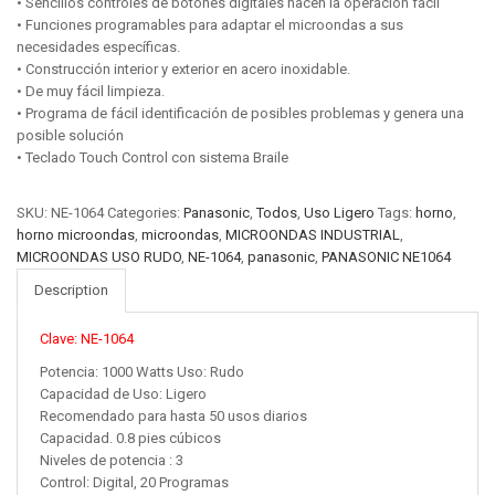
• Sencillos controles de botones digitales hacen la operación fácil
• Funciones programables para adaptar el microondas a sus
necesidades específicas.
• Construcción interior y exterior en acero inoxidable.
• De muy fácil limpieza.
• Programa de fácil identificación de posibles problemas y genera una
posible solución
• Teclado Touch Control con sistema Braile
SKU:
NE-1064
Categories:
Panasonic
,
Todos
,
Uso Ligero
Tags:
horno
,
horno microondas
,
microondas
,
MICROONDAS INDUSTRIAL
,
MICROONDAS USO RUDO
,
NE-1064
,
panasonic
,
PANASONIC NE1064
Description
Clave: NE-1064
Potencia: 1000 Watts Uso: Rudo
Capacidad de Uso: Ligero
Recomendado para hasta 50 usos diarios
Capacidad. 0.8 pies cúbicos
Niveles de potencia : 3
Control: Digital, 20 Programas