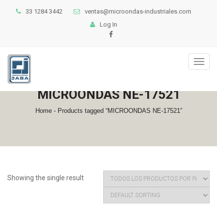
33 1284 3442
ventas@microondas-industriales.com
Log In
Toggl
naviga
MICROONDAS NE-17521
Home
- Products tagged “MICROONDAS NE-17521”
Showing the single result